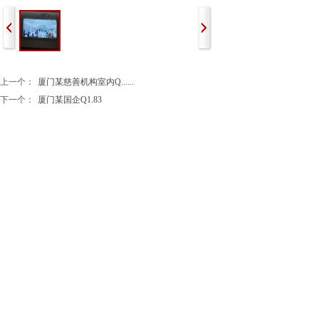
上一个：
厦门某慈善机构室内Q......
下一个：
厦门某国企Q1.83
公司名称：厦门瑞显智能科技有限公司
地址：厦门市翔安区翔岳路45号2A
座机
电话：18106937828
：0592-7278216
公司信箱：284882973@qq.com
版权所有 © 厦门瑞显智能科技有限公司 未经许可 严禁复
制 技术支持 晓码科技