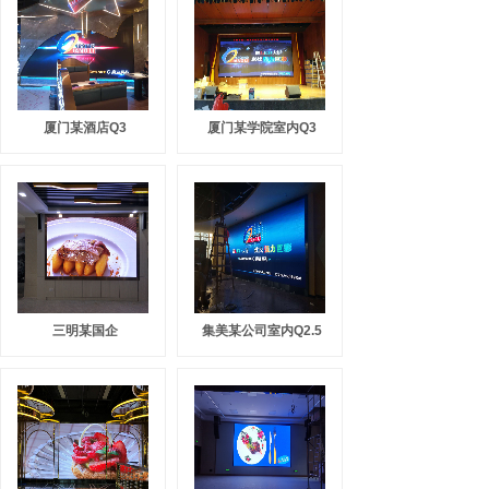
厦门某酒店Q3
厦门某学院室内Q3
三明某国企
集美某公司室内Q2.5