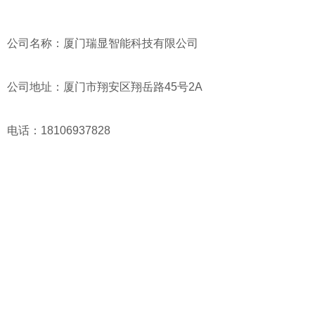
公司名称：厦门瑞显智能科技有限公司
公司地址：厦门市翔安区翔岳路45号2A
电话：18106937828
邮箱：284882973@qq.com
公司名称：厦门瑞显智能科技有限公司
地址：厦门市翔安区翔岳路45号2A
座机
电话：18106937828
：0592-7278216
公司信箱：284882973@qq.com
版权所有 © 厦门瑞显智能科技有限公司 未经许可 严禁复
制 技术支持 晓码科技