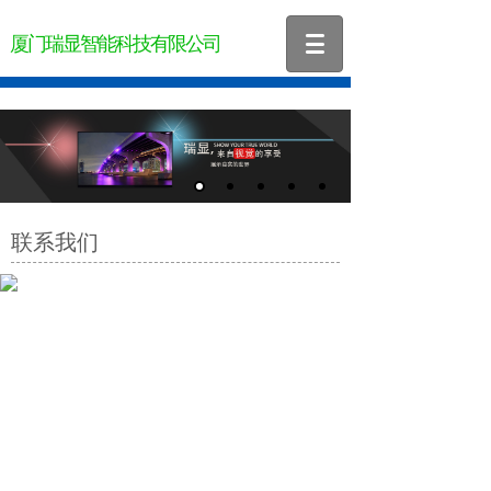
厦门瑞显智能科技有限公司
联系我们