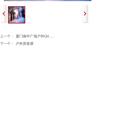
上一个：
厦门南中广场户外Q4......
下一个：
户外异形屏
公司名称：厦门瑞显智能科技有限公司
地址：厦门市翔安区翔岳路45号2A
座机
电话：18106937828
：0592-7278216
公司信箱：284882973@qq.com
版权所有 © 厦门瑞显智能科技有限公司 未经许可 严禁复
制 技术支持 晓码科技