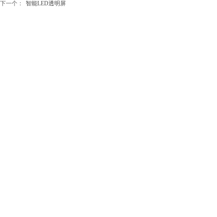
下一个：
智能LED透明屏
公司名称：厦门瑞显智能科技有限公司
地址：厦门市翔安区翔岳路45号2A
座机
电话：18106937828
：0592-7278216
公司信箱：284882973@qq.com
版权所有 © 厦门瑞显智能科技有限公司 未经许可 严禁复
制 技术支持 晓码科技