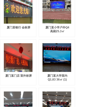
厦门某银行 会标屏
厦门某小学户外Q4
高刷25.3㎡
厦门某门店 室外标屏
厦门某大学室内
Q1.83 36㎡ (1)