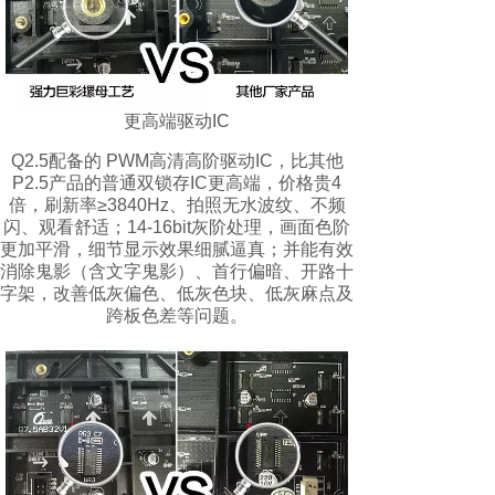
更高端驱动IC
Q2.5配备的 PWM高清高阶驱动IC，比其他
P2.5产品的普通双锁存IC更高端，价格贵4
倍，刷新率≥3840Hz、拍照无水波纹、不频
闪、观看舒适；14-16bit灰阶处理，画面色阶
更加平滑，细节显示效果细腻逼真；并能有效
消除鬼影（含文字鬼影）、首行偏暗、开路十
字架，改善低灰偏色、低灰色块、低灰麻点及
跨板色差等问题。